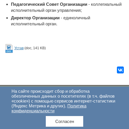
Педагогический Совет Организации
- коллегиальный
исполнительный орган управления;
Директор Организации
- единоличный
исполнительный орган.
Устав
(doc, 141 KB)
На сайте происходит сбор и обработка
обезличенных данных о посетителях (в т.ч. файлов
2018 © Школа творческого развития «Ключ»
«cookie») с помощью сервисов интернет-статистики
Республика Карелия, г. Петрозаводск, пр. Ленина, 1
(Яндекс Метрика и других).
Политика
Телефон (8142) 76-55-99
конфиденциальности
E-mail:
schoolkey@yandex.ru
Согласен
Перейти на полную версию