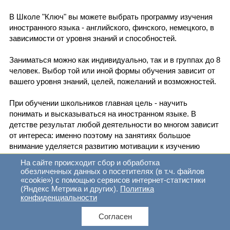
В Школе "Ключ" вы можете выбрать программу изучения
иностранного языка - английского, финского, немецкого, в
зависимости от уровня знаний и способностей.
Заниматься можно как индивидуально, так и в группах до 8
человек. Выбор той или иной формы обучения зависит от
вашего уровня знаний, целей, пожеланий и возможностей.
При обучении школьников главная цель - научить
понимать и высказываться на иностранном языке. В
детстве результат любой деятельности во многом зависит
от интереса: именно поэтому на занятиях большое
внимание уделяется развитию мотивации к изучению
языка, что в дальнейшем поможет изучать и
На сайте происходит сбор и обработка
совершенствовать язык самостоятельно.
обезличенных данных о посетителях (в т.ч. файлов
«cookie») с помощью сервисов интернет-статистики
(Яндекс Метрика и других).
Политика
На занятиях педагоги используют методы, помогающие
конфиденциальности
сделать процесс обучения разнообразным и
эффективным.
Согласен